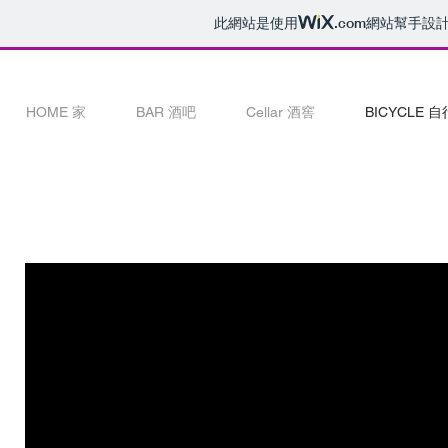
此網站是使用
.com
網站幫手設
HOME 家
BAR 酒吧
Cellar 酒窖
BICYCLE 